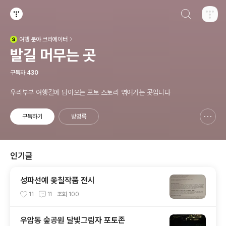
검색하기
티스토리
여행
분야 크리에이터
(새창열림)
발길 머무는 곳
구독자
430
우리부부 여행길에 담아오는 포토 스토리 엮어가는 곳입니다
구독하기
방명록
신고하기 레이어
열기
인기글
성파선예 옻칠작품 전시
11
11
조회
100
우암동 숲공원 달빛그림자 포토존