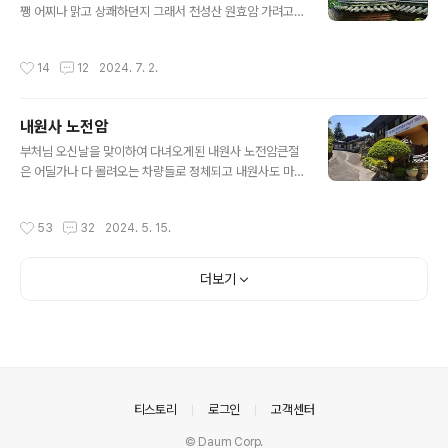
신들은 무환자나무를 보면 도망을 가고 싫어했다. 이를 안
쨍 어찌나 맑고 상쾌하던지 그래서 천성산 원효암 가려고
사람들은 다투어 무환자나무를 베어다 그릇을 만들고 집
길을 나섰다후덥지근한 날씨에 습도까지 높아불쾌지수도
안에 심기도 했다. 중국에서는 기원전부터 무환자나무가
올라간다원효암 도착하니 사시불공 드리는 염불소리가 들
작성시간
14
12
2024. 7. 2.
알려졌으며, 《산해경(山海經)》에는 ..
린다스님 혼자서 하시는게 아니고 신도님들도 와 있었
고, 오늘이 백중기도 입제날이라고 하시네우리는 중간에
참석하기도 그렇고 해서 약사전으로 올라갔다거기에 초파
내원사 노전암
일날 달아놓은 가족등이 있기에 올라가 본다 천성산 아래
글 내용
고즈넉하게 자리잡고 있는 원효암 등산객들이 수시로
부처님 오신날을 맞이하여 다녀오게된 내원사 노전암큰절
드나드는 곳이라데크테이블도 마련되어있고 커피도 알아
은 어딜가나 다 몰려오는 차량들로 정체되고 내원사도 마
서 타 먹을수 있게 준비되어 있는 원효암이다. 불공중이
찬가지로 들어가는데 차량이 정체되어 산문에서 교통정리
라 조용조용 부처님께 인사 드리고 굴속 법당 나무아
하시는 분이 나오는 차량만큼 들여 보내주고 있었다내원사
작성시간
53
32
2024. 5. 15.
미타불마애여래불이 암각되어있어 산바람 쐬고싶어 ..
계곡은 영남의 금강산이라고 할만큼 아름답고 맑은 물이
흐르고 있었다올봄에는 비가 자주 오다보니 물이 많아서
더 보기 좋았고계곡을 청소한듯 깨끗한 맑은 물이 흐르고
더보기
초록의 푸르름이 한층 더 싱그럽게 하고 있었다숲속 1주차
장에 주차하고 걸어서 들어갔다계곡을 따라 소나무 숲 사
이로 연등을 달아 놓아 알록달록 보기 좋았고내원사 도착
하여 등달고 법당 부처님께 인사올리고 나와서 점심 공양
을 하였다연등만들기 체험도 있고, 비즈로 팔지 만들기도
하고, 음료가 천원 이천원 팝콘도 이천원커피콩빵도 이천
의안내
티스토리
로그인
고객센터
원. 우리..
© Daum Corp.