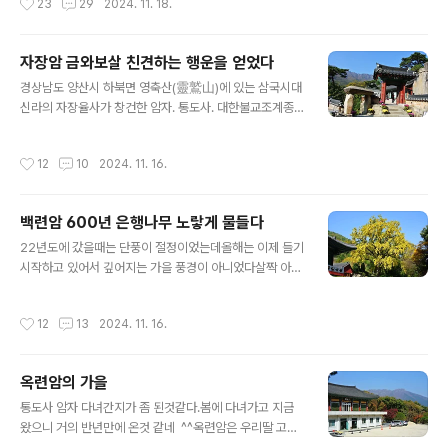
23
29
2024. 11. 18.
기까지의 연혁은 전하지 않는다..
후 가람 전체를 경봉선사가 중건, 중수하였다. 풍수지리상
으로 입지를 보면 연꽃이 물 위로 올라온 모양인 연화도수
형의 지형에 자리 잡고 있다. 한강 이남의 제일가는 호국 선
자장암 금와보살 친견하는 행운을 얻었다
원이며 하안거와 동안거 도중에 일주일간 한숨도 자지 않
글 내용
고 깨어있는 용맹 정신이 끝나면 쉬지 않고 그 길로 등산을
경상남도 양산시 하북면 영축산(靈鷲山)에 있는 삼국시대
하고 내려오는 것이 이곳의 전통이다. 극락암 안에 있는 극
신라의 자장율사가 창건한 암자. 통도사. 대한불교조계종
락영지와 홍교는 통도사 8경 중의 한 곳으로 경봉 스님이
제15교구 본사인 통도사의 부속 암자이다. 자장율사(慈藏
71세에 탐욕과 노여움과 어리석음을 버리고 극락으로 가
律師)가 통도사를 짓기 이전에 이곳의 석벽 아래에서 수도
작성시간
12
10
2024. 11. 16.
는 다리의 의미로 만들었다고 한..
하며 창건하였다. 그 뒤 연대는 미상이나 회봉(檜峰)이 중
건하였고, 1870년(고종 7)에 한 차례의 중수를 거쳐 196
3년에 용복(龍福)이 중건하여 오늘에 이르고 있다. 전체
백련암 600년 은행나무 노랗게 물들다
건물은 5동 23칸이다. 법당은 4칸의 조그마한 인법당(因
글 내용
法堂)이며, 법당 왼쪽에 자장율사의 영정을 봉안한 자장전
22년도에 갔을때는 단풍이 절정이었는데올해는 이제 들기
(慈藏殿)과 독성각(獨聖閣)이 있고, 법당 오른쪽에는 요
시작하고 있어서 깊어지는 가을 풍경이 아니었다살짝 아쉬
사채가 있으며, 암자 입구 쪽에는 최근에 지은 선실(禪室)
운 마음이 든다방송에서 들으니 올해는 계절이 한달 늦어
이 있다. 법당과 자장전 사이에는 높이 약 4m의 거대한 마
지는것 같다 라고 말했는데 맞는것 같기도 하다바닥에는
작성시간
12
13
2024. 11. 16.
애불이 새겨져 있는데, ..
떨어진 낙엽이 수북히 쌓여있어야 하는 운치있는 상상을
하고 갔지만노랗게 물은 들어 있어도 바닥에 떨어져 쌓여
있지는 않았다아직은 가을이 깊어지지 않았으니 앞으로 더
옥련암의 가을
가을 을 즐길수 있을것 같다. ^^ 이번 5암자 돌아보기의
글 내용
목적은 바로 이 은행나무였다 다행이 노랗게 물들어 있
통도사 암자 다녀간지가 좀 된것같다.봄에 다녀가고 지금
었다바닥이 깨끗한게 쫌 아쉬웠지만 ~~~ ㅠ 옥련암에서
왔으니 거의 반년만에 온것 같네 ^^옥련암은 우리딸 고3
백련암 가는길 깊어진 가을이었다면 뒹그는 낙엽에 환
때 야간 수능기도 하러 왔던 곳이다얼마나 추웠던지 화장