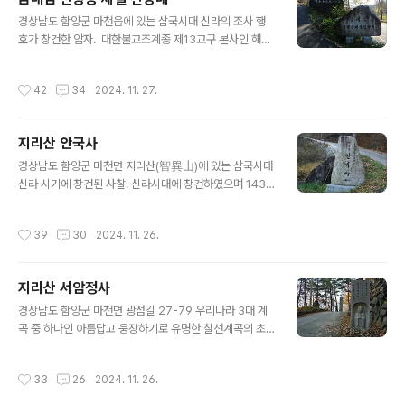
단도리를 하고 갔다역시나 산위라서 더 추위를 느끼게 되
글 내용
지만 걸어서 올라가다 보니 금방 적응이 되어 추운줄 모르
경상남도 함양군 마천읍에 있는 삼국시대 신라의 조사 행
겠다종무소에서 공양미부터 사고 대웅전에 들어가 부처님
호가 창건한 암자. 대한불교조계종 제13교구 본사인 해인
뵙고 나온다경내를 둘러보고 보살님이 '차 한잔 하고 가세
사(海印寺)의 말사이다. 금대사라고도 한다. 창건한 그 뒤
요.' 하시지만 우리는 '네 ~' 대답만하고 달력만 하나 들고
의 역사는 전해지지 않고 있다. 현대에까지 그 명맥을 이어
작성시간
42
34
2024. 11. 27.
나왔다그리고 백팔계단을 따라 기도처로 올라가..
오다가 6ㆍ25때 소실된 뒤 금대암복구기성회가 조직되어
중건되었다. 현존하는 당우로는 인법당(人法堂)과 산신각
(山神閣) 등이 있으며, 문화유산으로는 1972년 경상남도
지리산 안국사
유형문화재(현, 유형문화유산)로 지정된 금대사 삼층석탑
글 내용
이 있다. 이 삼층석탑은 행호가 절을 창건할 때 세운 것으로
경상남도 함양군 마천면 지리산(智異山)에 있는 삼국시대
전해지나, 탑의 조성수법으로 보아 고려 말 또는 조선 초의
신라 시기에 창건된 사찰. 신라시대에 창건하였으며 1430
작품으로 추정된다.금대암이 유명한 이유는 바로 함양 8경
년(세종 12)에 천태종 판사도대선사(判事都大禪師) 행
중 하나인 금대지리다. 금대암에서 바라보는 지리산의 모
호(行乎)가 중건하였다.그러나 1598년(선조 31) 8월 29
작성시간
39
30
2024. 11. 26.
습을 뜻한다. 금대암에서 천왕봉..
일에 왜군 500여명이 지리산으로 들어와서 금대(金臺)와
더불어 이 절을 불태웠고, 그 뒤 다시 중건하였으나 6·25
때 완전히 소진된 것을 1963년에 금련대(金蓮臺)만을 박
지리산 서암정사
씨(朴氏)부인이 중창하였다.현존하는 당우로는 대웅전 ·
글 내용
산신각 · 요사채 등이 있으며, 문화유산으로는 1998년 경
경상남도 함양군 마천면 광점길 27-79 우리나라 3대 계
상남도 유형문화재(현, 유형문화유산)로 지정된 함양 안국
곡 중 하나인 아름답고 웅장하기로 유명한 칠선계곡의 초
사 은광대화상 승탑과 금송당사리탑(琴松堂舍利塔) · 서
입에 있는 서암정사는 천연의 암석과 조화를 이루고 있는
상대사부도(西上大師浮屠) 등이 있다. 금대암 가는길
사찰이다. 서암정사는 6.25 전쟁으로 황폐해진 벽송사를
작성시간
33
26
2024. 11. 26.
에 안국사 표지석이 세워져 있..
재건한 원응스님이 지리산의 장엄한 산세를 배경으로 수려
한 자연환경과 조화롭게 자연 암반에 무수한 불상을 조각