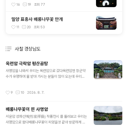
16
19
조회
77
밀양 표충사 배롱나무꽃 만개
11
20
조회
53
사찰 경상남도
분류 전체보기
주요 글 목록
옥련암 극락암 평산곰탕
글 내용
사명암을 나와서 우리는 옥련암으로 갔다옥련암엔 장군약
수가 유명하여 물 받아 가시는 분들이 많이 오는데 우리가
갔을때도 물 받고 있는 사람이 있었다. 광명전 부처님 뵈려
고 들어갔더니 법당 안이 시원하다. 에어컨이 틀어져 있어
작성시간
9
10
2026. 8. 7.
서 왠일이지 ?부처님께 삼배 올리고 앉아서 쉬고 있는데,
스님과 함께 사람들이 우루루 들온다영가 모시려고 가족들
이 49재 입재 날인듯. ^^ 그래서 법당안이 시원했나 보다
배롱나무꽃이 핀 사명암
손님 맞이 에어컨이 틀어져 있던 거였어. ㅋㅋㅋ 옥련암은
글 내용
우리 딸 고3 때 대학입시 기도 했던 곳이다겨울에 얼마나
서운암 성파선예(性坡禪藝) 작품전시 를 둘러보고 우리는
추웠던지 화장실이 꽁꽁 얼어있어 사용을 못하였던 기억이
사명암으로 왔다배롱나무꽃이 피었을것 같아 방문하게 되
깊게 남아있어 올때마다 생각난다. ^^ 입막고 귀막고 눈가
었는데일승대 연못과 붉게핀 배롱나무 꽃이 보인다반가웠