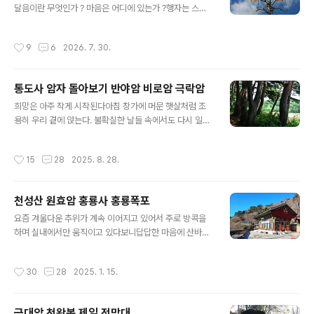
부처님 = 하이얀 생각작품은 제목 없는 무제(無題)입니다.
달음이란 무엇인가 ? 마음은 어디에 있는가 ?행자는 스님
성파스님 영상 ..
앞에 차를 올리고 조용히 물었다. 스님,마음이란 무엇입니
까? 행자야지금 차 향기가 느껴지느냐 ? 예,은은한 향기가
작성시간
9
6
2026. 7. 30.
참 좋습니다. 그 향기를 맡는 것이 누구냐 ? 제 마음입니다.
좋다.그렇다면 그 마음은 눈에 보이더냐? 아니옵니다. 그런
데도 분명히 있지 않느냐. 마음은 형상이 없지만 세상을 모
통도사 암자 돌아보기 반야암 비로암 극락암
두 비추는 거울과 같단다. 스님,그렇다면 마음은 어디에 있
글 내용
습니까?머리에 있습니까 ?가슴에 있습니까 ? 옛날에도 수
희망은 아주 작게 시작된다아침 창가에 머문 햇살처럼 조
많은 수행자들이 그 질문을 하였다. 그러나 그 마음은머리
용히 우리 곁에 앉는다. 불확실한 날들 속에서도 다시 일어
에도 없고,가슴에도 없으며,몸안에도, 몸 밖에도 있지 않다.
설 용기를 준다희망은 멀리 있는 것이 아니라, 오늘을 견디
마음은 '어디'에 있는 것이 아..
는 마음 속에 있다. 통도사 암자 늘 엄마 품속같은 포근함이
작성시간
15
28
2025. 8. 28.
있는곳 봄에는 금낭화 보려고 서운암 방향의 암자를 돌아
보았는데 이번 여름엔 반야암 극락암 비로암이 있는 이곳
을 방문하였는데밭을 넓게 조성해 놓으니 시원하고 트인
천성산 원효암 홍룡사 홍룡폭포
공간이 너무 좋다 봄에 청보리밭이었다고 하던데 ... 지금은
글 내용
새싹이 올라오고 있었다무슨 새싹일까 ? 궁굼해진다 송림
요즘 겨울다운 추위가 계속 이어지고 있어서 주로 방콕을
숲 아래 쉬어가기 좋게 해 놓았고 우리는 걸어서 반야암으
하며 실내에서만 움직이고 있다보니답답한 마음에 산바람
로 가고 있다영축산이 병풍처럼 감싸고 있는 반야암으로 ~
도 쐬고 우리 연등달아 놓은 천성산 원효암에 가보자고 하
이렇게 커다란 소나무가 브이자로 갈라져 자란 모습에 ..
였더니 매암님께서 흔쾌히 가자고 하네. ^^따뜻한 집에서
작성시간
30
28
2025. 1. 15.
문밖으로 나오니 찬바람이 훅~하고 불어온다부산은 바람
이 불면 체감온도가 뚝 떨어진다어차피 차로 올라갈거니까
괜찮아 ! 하면서도 모자, 마스크까지 감기라도 걸릴까 싶어
금대암 천왕봉 제일 전망대