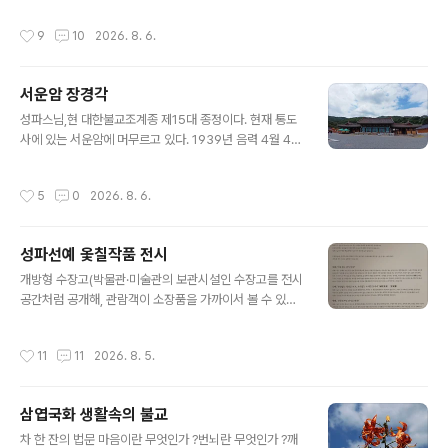
리고 ... 사악한 것은 보지,도 듣지도, 말하지도, 말라는 계도
어. 아래 보라색 배롱나무 꽃은 지고 있는 중이었고언제와
작성시간
9
10
2026. 8. 6.
성 불상인 삼불원(..
도 사명암은 참 이쁘다. 그래서 통도사 올때마다 들리게 된
다. 통도사의 19암자 중 하나인 사명암은 대한불교조계종
소속의 사찰로 사명대사가 이곳에 토굴을 짖고 수도하면서
서운암 장경각
통도사의 금강계단 불사리를 수호한 곳으로 1573년(선조
글 내용
6년)에 사명대사를 흠모한 이기와 신백 두 승려가 암자를
성파스님,현 대한불교조계종 제15대 종정이다. 현재 통도
지었다고 한다. 사명암에 봉안 되었던 불화, "통도사 사명
사에 있는 서운암에 머무르고 있다. 1939년 음력 4월 4일
암 감로탱"은 문화 예술적 가치가 인정되어 경상남도 문화
합천군 야로면 창동마을에서 4남매 중 둘째아들로 태어났
재자료 제315호로 지정되어 현재 성보박물관에 소장 되어
다. 6.25 전쟁 후 학교를 그만두고 서당을 2~3년 다녔다.
작성시간
5
0
2026. 8. 6.
있다. 통도사 사명암 감원 동원 스님은 ..
서당에서 명심보감을 배웠다. 서당에서 공부하며 한시를
썼다. 당시 지은 한시는 190수 정도 된다. 출가를 하며 시
를 한 노트에 적어서 절에 가지고 왔다. 그러다 수십년 동안
성파선예 옻칠작품 전시
어디있는지 몰랐는데 최근 발견되어 성범중 교수에게 번역
글 내용
을 부탁하였다. 성범중 교수가 번역을 한 끝에 나온 책이 온
개방형 수장고(박물관·미술관의 보관시설인 수장고를 전시
계시초이다. 온계시초는 현재 서점에서 쉽게 구할 수 있다.
공간처럼 공개해, 관람객이 소장품을 가까이서 볼 수 있게
1960년 통도사에서 월하를 은사로 사미계를 받았으며 19
만든 보이는 수장고를 뜻한다) 서운암 개방형 수장고에서
70년 구족계를 받았다.1971년 통도사 승가대학을 졸업하
성파선예(性坡禪藝) 옻칠작품전시 한다고 해서 다녀왔다
작성시간
11
11
2026. 8. 5.
였다.19..
무더운 날씨였지만 다행이 구름이 끼어 바람도 살짝 불고
하니 덥지 않아 영축산 아래 시원함이 무더위를 이겨내는
듯 하다 성파스님, 불교조계종 제15대 종정이다. 서운암에
삼엽국화 생활속의 불교
머무르고 계신다. 읽어 보시면 작품 보시는데 이해하기 좋
글 내용
을듯 합니다. 개방형 수장고 개관 한지 옻칠 작품 기둥위의
차 한 잔의 법문 마음이란 무엇인가 ?번뇌란 무엇인가 ?깨