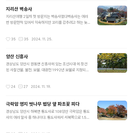
하고 불교의 이상세계를 상징하는 극락세계를 그린 조각법
지리산 벽송사
당을 10여 년간에 걸쳐 완성하여 그 화려함과 웅장함이 장
글 내용
관을 이루고 있다. 사찰 입구에 불교 진리의 세계로 들어간
지리산여행 2일차 첫 방문지는 벽송사였다벽송사는 여러
다는 대방광문이 있고 바위에 조각된 사천왕 상을 지나 도
번 방문한적 있어서 익숙하지만 꼬리를 감추려고 하는 늦
량 안으로 들어서면 아미타여래가 주불이 되어 극락세계를
가을 풍경이 새롭게 다가온다늦가을의 정취를 느낄수 있는
형상화한 석굴법당이 있다. 도량 위편에는 무수한 불보살
벽송사는 고즈넉 하면서 고요함이 경내를 휘감는다오전 이
작성시간
35
35
2024. 11. 25.
이 상주하는 광명운대와 스님들의 수행 장소인 사자..
른시간이라서 스님들 움직임이 보였고, 방문자는 우리 둘
뿐이었다나갈 때쯤 승용차 한대가 들어왔다. 경상남도 함
양군 마천면 추성리 지리산 철선계곡에 있는 절. 벽송사
양산 신흥사
전경 삼층석탑 앞 담장에서 담은 사진 추성마을 벽송
글 내용
사 들어가는 입구에 세워진 이정표 지리산 벽송
경상남도 양산시 원동면 신흥사에 있는 조선시대 에 창건
사 대한불교조계종 12교구 본사인 해인사(海印寺)
된 사찰건물. 불전. 보물. 대광전 1992년 보물로 지정되었
의 말사이다. 예로부터 수행처로 널리 알려진 곳이지만 여
다. 정면 3칸, 측면 3칸의 맞배지붕건물. 양산 신흥사 대광
러 번의 화재로 인하여 사적기(事蹟記)가 없어 창건연대
전 벽화(梁山 新興寺 大光殿 壁畵)는 경상남도 양산
작성시간
24
27
2024. 11. 19.
및 자세한 역사는 알 수 없다. ..
시, 양산 신흥사 대광전에 있는 조선시대의 벽화이다. 201
2년 2월 22일 대한민국의 보물 제1757호로 지정되었다
경상남도 양산시 원동면 영축산(靈鷲山)에 있는 조선전기
극락암 영지 벗나무 법당 앞 파초꽃 피다
성순이 중창한 사찰 대한불교조계종 제15교구 본사인 통
글 내용
도사(通度寺)의 말사이다. 신흥사(神興寺)라고도 불린
경상남도 양산시 하북면 통도사로 108양산 극락암은 통도
다. 301년(기림왕 4) 선사 신본(信本)이 창건했다고 하나,
사의 여러 말사 중 하나이다. 통도사에서 서북쪽으로 1.5K
이때는 신라에 불교가 들어오기 전이므로 신빙성이 없다.
m 떨어진 산속 암자이다. 고려 시대에 창건되어 조선 영조
창건 당시에는 건물이 110동에 이르렀다고 한다. 조선 중
때 철홍대사가 중창하였다는 기록이 전해진다. 1968년 이
작성시간