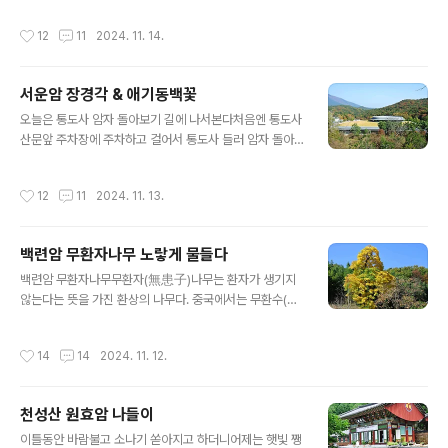
상적이었을텐데 ... 그냥 가을 시작이구나 !단풍이 들었네
실이 꽁꽁 얼어 있어서 기억이 강하게 남아있다지금은 온
작성시간
12
11
2024. 11. 14.
!였다. ^^ ..
난화현상으로 인하여서 인지 그렇게 춥지가 않다수능이 오
늘로 다가왔지만 춥지않아서 다행이라고 생각하지만그때
는 날씨가 좋다가도 대학수능시험 보는날만 되면 추웠었다
서운암 장경각 & 애기동백꽃
2024. 11. 14일 목요일오늘이 대학수능시험날이구나 !수
글 내용
험생 모두에게 행운이 함께 하기를 기원합니다. _()_ 옥
오늘은 통도사 암자 돌아보기 길에 나서본다처음엔 통도사
련암 영축산이 뒤로 보이고 있어 장경각에서 오는길에 만
산문앞 주차장에 주차하고 걸어서 통도사 들러 암자 돌아
난 소나무 두그루가 멋지게 다가온다 멀리 보이는 양산
보려고 했는데걷는데 자신이 없어졌다. ㅠ ^^통도사는 들
시 허름한 창고와 가을단풍 옥련암 광명전 소나무
리지 않고 바로 서운암으로 갔다주차해 놓고 16만도자대
작성시간
12
11
2024. 11. 13.
와 옥련암 극락..
장경전에 올랐더니 사시불공 드리는 중이었다스님의 염불
소리가 고요함을 깨고 은은하게 울려 퍼지고 있으니 저절
로 마음속으로 스며든다오늘은 나들이로 왔기에 사시불공
백련암 무환자나무 노랗게 물들다
에는 참여하지 않았다영축산을 시원스럽게 바라보고 앉아
글 내용
쉬었다가 옥련암 다녀서 백련암, 자장암, 극락암까지5개
백련암 무환자나무무환자(無患子)나무는 환자가 생기지
암자를 들러보고 왔다 서운암 주차장 옆 봄에 왔을때 공
않는다는 뜻을 가진 환상의 나무다. 중국에서는 무환수(無
사하는것 보았는데 오랜만에 갔더니 완공된듯 하고용도가
患樹)라 하여 근심과 걱정이 없는 나무로 통한다. 늙어서
뭔지 모르겠지만 너무 멋지게 지어놨다. 서운암 장경각 (1
병들어 죽음에 이르는 인간의 원죄가 없어진다니 수많은
작성시간
14
14
2024. 11. 12.
6만도자대장경전) 올라가는 길 뒤로 단풍이 곱게 ..
세상 나무 중에 이보다 더 좋은 나무가 어디 있겠는가? 무
환자나무는 본래 중국에서 도교를 믿던 사람들이 즐겨 심
은 나무로서 무환자란 이름이 붙게 된 사연이 있다. 옛날 앞
천성산 원효암 나들이
날을 기막히게 잘 알아맞히는 이름난 무당이 있었는데, 그
글 내용
는 무환자나무 가지로 귀신을 때려죽였다. 그래서 나쁜 귀
이틀동안 바람불고 소나기 쏟아지고 하더니어제는 햇빛 쨍