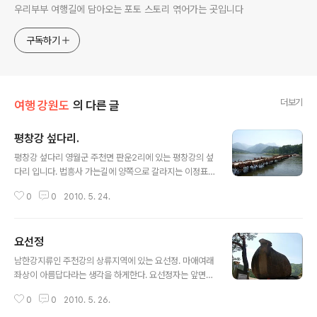
우리부부 여행길에 담아오는 포토 스토리 엮어가는 곳입니다
구독하기
더보기
여행 강원도
의 다른 글
평창강 섶다리.
글 내용
평창강 섶다리 영월군 주천면 판운2리에 있는 평창강의 섶
다리 입니다. 법흥사 가는길에 양쪽으로 갈라지는 이정표
를 보니 시간이 오전 11시40분 쯤 되었습니다. 점심을 법
0
0
2010. 5. 24.
흥사에서 먹기로하고 왔기때문에 조금 이른감이 있어 섶다
리부터 다녀와야겠다고 결정을 합니다. 6km이니 ..
요선정
글 내용
남한강지류인 주천강의 상류지역에 있는 요선정. 마애여래
좌상이 아름답다라는 생각을 하게한다. 요선정자는 앞면2
칸 측면2칸으로 되어있는 작은 정자이지만 팔작지붕으로
0
0
2010. 5. 26.
안정감을 주고있다. 오랜 역사를 간직하고있는 곳이다. 요