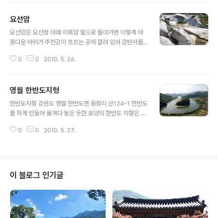
선정에서 미륵암으로 가는길. 미륵암 미륵암 ..
요선암
글 내용
요선암은 요선정 아래 미륵암 옆으로 돌아가면 이렇게 아
름다운 바위가 주천강이 흐르는 곳에 깔려 있어 감탄사를
자아내게 한다. 조선 중기 양사언이 이곳 경치에 반해 선녀
0
0
2010. 5. 26.
탕 위의 바위에 요선암이라는 글씨를 세겨 놓은데서 유래
된다. 요선암 위의 요선정은 숙종, 영조, 정조 ..
영월 한반도지형
글 내용
한반도지형 강원도 영월 한반도면 옹정리 산124-1 한반도
를 작게 만들어 옮겨다 놓은 듯한 모양의 한반도 지형은 동
쪽의 급경사와서쪽의 완만한 지형, 그리고 백두대간을 연
0
0
2010. 5. 27.
상케하는 무성한 소나무 숲과 땅끝마을 해남과 포항의 호
미곶과도 같은 형상이 오묘하기만 하다. 서강. 동강을 물..
이 블로그 인기글