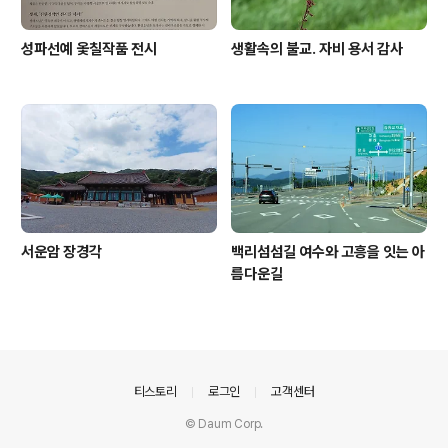
성파선예 옻칠작품 전시
생활속의 불교. 자비 용서 감사
서운암 장경각
백리섬섬길 여수와 고흥을 잇는 아
름다운길
의안내
티스토리
로그인
고객센터
© Daum Corp.